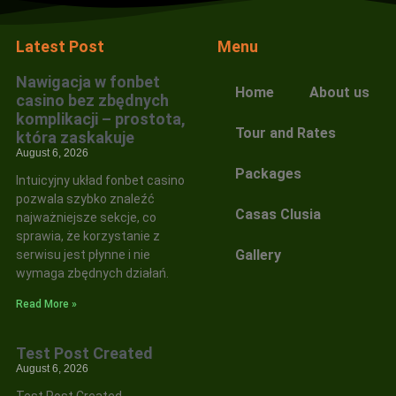
Latest Post
Menu
Nawigacja w fonbet
Home
About us
casino bez zbędnych
komplikacji – prostota,
Tour and Rates
która zaskakuje
August 6, 2026
Packages
Intuicyjny układ fonbet casino
pozwala szybko znaleźć
Casas Clusia
najważniejsze sekcje, co
sprawia, że korzystanie z
Gallery
serwisu jest płynne i nie
wymaga zbędnych działań.
Read More »
Test Post Created
August 6, 2026
Test Post Created