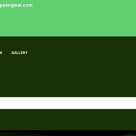
pyoriginal.com
A
GALLERY